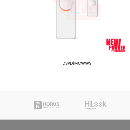
DSPD1MCWWS