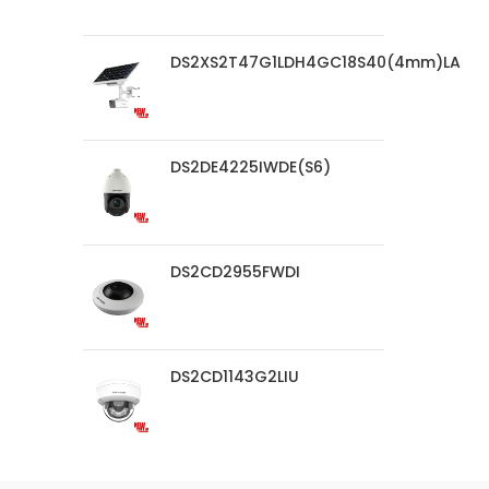
DS2XS2T47G1LDH4GC18S40(4mm)LA
DS2DE4225IWDE(S6)
DS2CD2955FWDI
DS2CD1143G2LIU