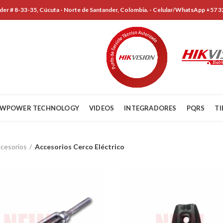
der # 8-33-35, Cúcuta - Norte de Santander, Colombia. - Celular/WhatsApp +57 
WPOWER TECHNOLOGY
VIDEOS
INTEGRADORES
PQRS
T
cesorios
Accesorios Cerco Eléctrico