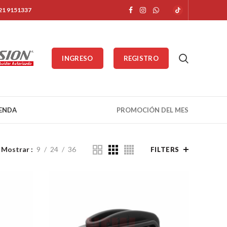
321 9151337
INGRESO
REGISTRO
IENDA
PROMOCIÓN DEL MES
Mostrar
9
24
36
FILTERS