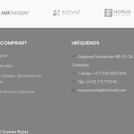
 COMPRAR?
UBÍQUENOS
prar
Diagonal Santander #8-33-35.
Colombia.
e pago
Celular: +57 318 5053141
, Quejas, Reclamos y/o
as
Fijo: (+57) 7 5773141
newpowerla@hotmail.com
de Venta y Garantía
li Gomez Rojas