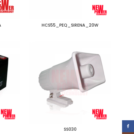
A
HCS55_PEQ_SIRENA_20W
Face
SS030